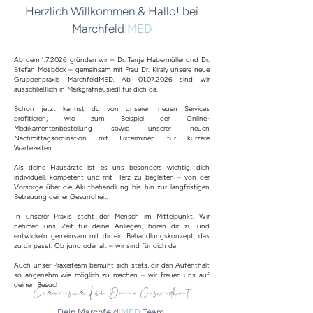
Herzlich Willkommen & Hallo! bei
Marchfeld
I
MED
Ab dem 1.7.2026 gründen wir – Dr. Tanja Habermüller und Dr.
Stefan Mosböck – gemeinsam mit Frau Dr. Kiraly unsere neue
Gruppenpraxis MarchfeldMED. Ab
01.07.2026
sind wir
ausschließlich in Markgrafneusiedl für dich da.
Schon jetzt kannst du von unseren neuen Services
profitieren, wie zum Beispiel der Online-
Medikamentenbestellung sowie unserer neuen
Nachmittagsordination mit Fixterminen für kürzere
Wartezeiten.
Als deine Hausärzte ist es uns besonders wichtig, dich
individuell, kompetent und mit Herz zu begleiten – von der
Vorsorge über die Akutbehandlung bis hin zur langfristigen
Betreuung deiner Gesundheit.
In unserer Praxis steht der Mensch im Mittelpunkt. Wir
nehmen uns Zeit für deine Anliegen, hören dir zu und
entwickeln gemeinsam mit dir ein Behandlungskonzept, das
zu dir passt. Ob jung oder alt – wir sind für dich da!
Auch unser Praxisteam bemüht sich stets, dir den Aufenthalt
so angenehm wie möglich zu machen – wir freuen uns auf
deinen Besuch!
Gemeinsam für Deine Gesundheit
Dein Marchfeld
I
MED
Team