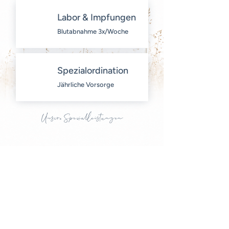
Labor & Impfungen
Blutabnahme 3x/Woche
Spezialordination
​Jährliche Vorsorge
Unsere Spezialleistungen
Reisemedizin
Ästhetische Medizin
Ernährungsmedizin
Marchfeld
I
MED
Hausapotheke