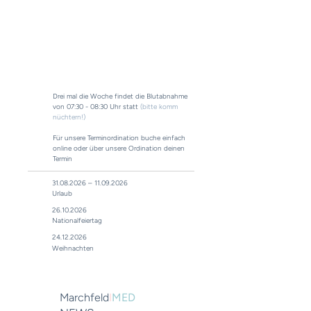
Terminordination
Mo / Do
15:00 - 18:30
Drei mal die Woche findet die Blutabnahme
von 07:30 - 08:30 Uhr statt
(bitte komm
nüchtern!)
Für unsere Terminordination buche einfach
online oder über unsere Ordination deinen
Termin
31.08.2026
–
11.09.2026
Urlaub
26.10.2026
Nationalfeiertag
24.12.2026
Weihnachten
Marchfeld
I
MED