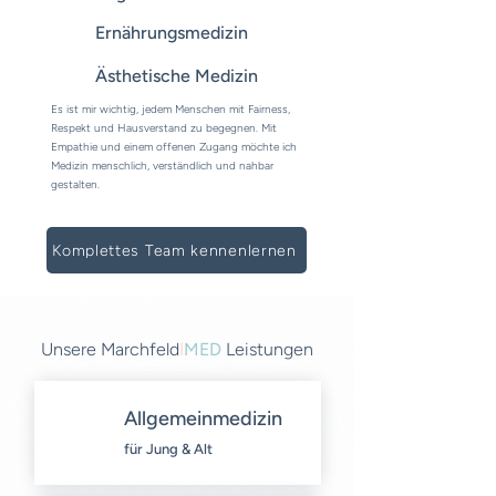
Ernährungsmedizin
Ästhetische Medizin
Es ist mir wichtig, jedem Menschen mit Fairness,
Respekt und Hausverstand zu begegnen. Mit
Empathie und einem offenen Zugang möchte ich
Medizin menschlich, verständlich und nahbar
gestalten.
Komplettes Team kennenlernen
Unsere Marchfeld
I
MED
Leistungen
Allgemeinmedizin
für Jung & Alt