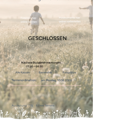
Medikamente hier
Fixtermin hier
online vorbestellen
online buchen
GESCHLOSSEN
Nächste Blutabnahme morgen
07:30 – 08:30
Alle Kassen
Barrierefrei
Parkplätze
Terminordination:
am Montag,
10.08.2026
Auslastung: 71% · 8 freie Termine